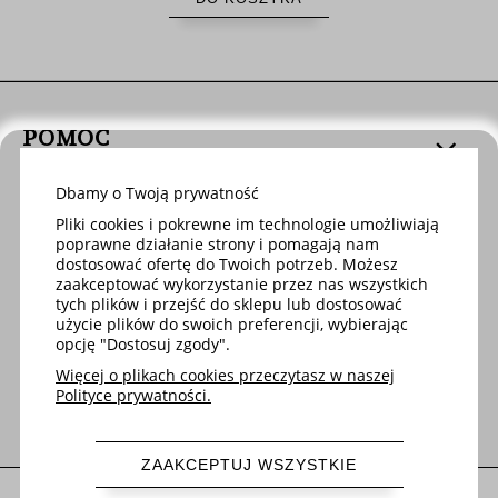
POMOC
Dbamy o Twoją prywatność
DOSTAWA
Pliki cookies i pokrewne im technologie umożliwiają
poprawne działanie strony i pomagają nam
dostosować ofertę do Twoich potrzeb. Możesz
MOJE KONTO
zaakceptować wykorzystanie przez nas wszystkich
tych plików i przejść do sklepu lub dostosować
użycie plików do swoich preferencji, wybierając
opcję "Dostosuj zgody".
O FIRMIE
Więcej o plikach cookies przeczytasz w naszej
Polityce prywatności.
ZAAKCEPTUJ WSZYSTKIE
pokaż pełną wersję strony