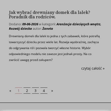
Jak wybrać drewniany domek dla lalek?
Poradnik dla rodziców.
Dodano:
09-06-2026
w kategorii:
Aranżacja dziecięcych wnętrz
,
Rozwój dziecka
autor:
Żaneta
Drewniany domek dla lalek to jedna z tych zabawek, które potrafią
towarzyszyć dziecku przez wiele lat. Rozwija wyobraźnię, zachęca
do odgrywania ról i pozwala tworzyć własne historie. Wybór
odpowiedniego modelu nie zawsze jest jednak prosty. Na co
zwrócić uwagę przed zakupem?
czytaj całość »
«
1
2
3
4
»