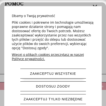
POMOC
Dbamy o Twoją prywatność
DOSTAWA
Pliki cookies i pokrewne im technologie umożliwiają
poprawne działanie strony i pomagają nam
dostosować ofertę do Twoich potrzeb. Możesz
MOJE KONTO
zaakceptować wykorzystanie przez nas wszystkich
tych plików i przejść do sklepu lub dostosować
użycie plików do swoich preferencji, wybierając
opcję "Dostosuj zgody".
O FIRMIE
Więcej o plikach cookies przeczytasz w naszej
Polityce prywatności.
ZAAKCEPTUJ WSZYSTKIE
pokaż pełną wersję strony
Po rejestracji w sklepie otrzymasz 5% rabatu na pierwsze zamówienie
DOSTOSUJ ZGODY
Sklep internetowy Shoper.pl
ZAAKCEPTUJ TYLKO NIEZBĘDNE