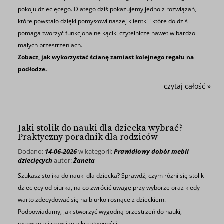
pokoju dziecięcego. Dlatego dziś pokazujemy jedno z rozwiązań,
które powstało dzięki pomysłowi naszej klientki i które do dziś
pomaga tworzyć funkcjonalne kąciki czytelnicze nawet w bardzo
małych przestrzeniach.
Zobacz, jak wykorzystać ścianę zamiast kolejnego regału na
podłodze.
czytaj całość »
Jaki stolik do nauki dla dziecka wybrać?
Praktyczny poradnik dla rodziców
Dodano:
14-06-2026
w kategorii:
Prawidłowy dobór mebli
dziecięcych
autor:
Żaneta
Szukasz stolika do nauki dla dziecka? Sprawdź, czym różni się stolik
dziecięcy od biurka, na co zwrócić uwagę przy wyborze oraz kiedy
warto zdecydować się na biurko rosnące z dzieckiem.
Podpowiadamy, jak stworzyć wygodną przestrzeń do nauki,
rysowania i rozwijania kreatywności.