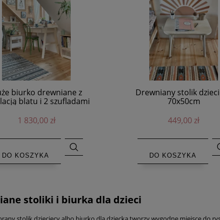
że biurko drewniane z
Drewniany stolik dziec
lacją blatu i 2 szufladami
70x50cm
1 830,00 zł
449,00 zł
DO KOSZYKA
DO KOSZYKA
ane stoliki i biurka dla dzieci
rany stolik dziecięcy albo biurko dla dziecka tworzy wygodne miejsce do ry