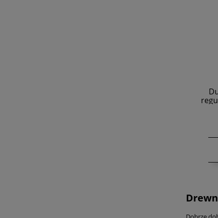
Du
regu
Drewni
Dobrze dob