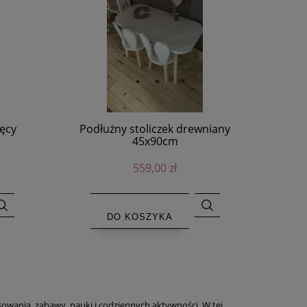
ięcy
Podłużny stoliczek drewniany
45x90cm
559,00 zł
DO KOSZYKA
sowania, zabawy, nauki i codziennych aktywności. W tej