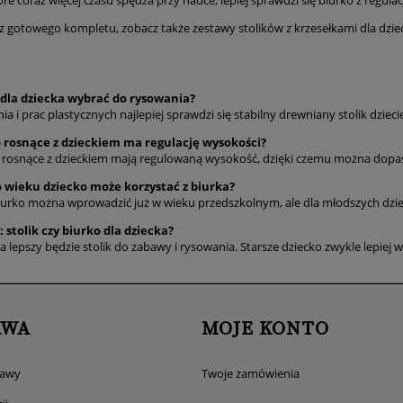
óre coraz więcej czasu spędza przy nauce, lepiej sprawdzi się biurko z regula
sz gotowego kompletu, zobacz także zestawy stolików z krzesełkami dla dziec
k dla dziecka wybrać do rysowania?
a i prac plastycznych najlepiej sprawdzi się stabilny drewniany stolik dzi
o rosnące z dzieckiem ma regulację wysokości?
a rosnące z dzieckiem mają regulowaną wysokość, dzięki czemu można dopa
o wieku dziecko może korzystać z biurka?
iurko można wprowadzić już w wieku przedszkolnym, ale dla młodszych dzieci 
 stolik czy biurko dla dziecka?
 lepszy będzie stolik do zabawy i rysowania. Starsze dziecko zwykle lepiej w
AWA
MOJE KONTO
tawy
Twoje zamówienia