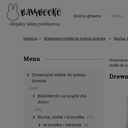
Strona główna
Menu
więcej
Jesteś w:
»
Drewniane meble do pokoju dziecka
»
Biurka, s
Menu
Drewniane s
stoliki do 
Drewniane meble do pokoju
Drewni
dziecka
(145)
Biblioteczki na książki dla
dzieci
(63)
Biurka, stoliki i krzesełka
(17)
Krzesełka i taborety
(6)