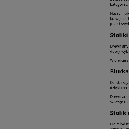
kategorii z
Nasze mebl
krawędzie i
przestrzeni
Stolik
Drewniany 
dobry wybó
W ofercie 
Biurka
Dla starsz
dzięki czem
Drewniane b
szczególni
Stolik
Dla młodszy