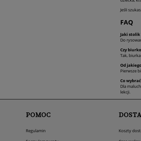
dziecka, kt
Jeśli szuka
FAQ
Jaki stoli
Do rysowani
Czy biurk
Tak, biurk
Od jakieg
Pierwsze b
Co wybrać:
Dla malucha
lekcji.
POMOC
DOST
Regulamin
Koszty dos