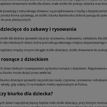
najdziesz drewniane stoliki dla dzieci, małe stoliki do pokoju dziecka oraz bi
e powstają z naturalnego drewna i są projektowane z myślą o bezpieczeństw
 prosta forma sprawiają, że stoliki i biurka Bambooko dobrze pasują do pok
 do prac plastycznych.
i dziecięce do zabawy i rysowania
stolik dla dziecka sprawdzi się przy rysowaniu, malowaniu, układaniu klock
r dla młodszych dzieci, które potrzebują własnego miejsca dopasowanego 
znajdziesz między innymi okrągłe stoliki dziecięce, stoliki drewniane do po
 rosnące z dzieckiem
ych dzieci dobrym rozwiązaniem są biurka rosnące z dzieckiem. Regulowan
u biurko może służyć przez wiele lat.
iurko dziecięce sprawdzi się podczas nauki, czytania, rysowania i odrabiania
e wtedy, gdy zależy Ci na trwałym meblu wykonanym w Polsce.
 czy biurko dla dziecka?
ch dzieci najczęściej lepszy będzie niski stolik dziecięcy, przy którym można