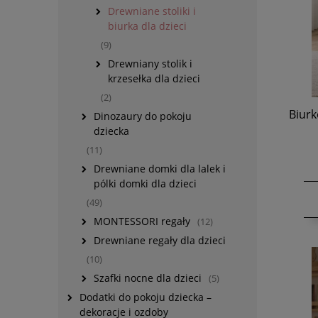
Drewniane stoliki i
biurka dla dzieci
(9)
Drewniany stolik i
krzesełka dla dzieci
(2)
Biurk
Dinozaury do pokoju
dziecka
(11)
Drewniane domki dla lalek i
pólki domki dla dzieci
(49)
MONTESSORI regały
(12)
Drewniane regały dla dzieci
(10)
Szafki nocne dla dzieci
(5)
Dodatki do pokoju dziecka –
dekoracje i ozdoby