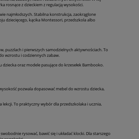
urka rosnące z dzieckiem z regulacją wysokości.
ie najmłodszych. Stabilna konstrukcja, zaokrąglone
oju dziecięcego, kącika Montessori, przedszkola albo
ów, puzzlach i pierwszych samodzielnych aktywnościach. To
do wzrostu i codziennych zabaw.
koju dziecka oraz modele pasujące do krzesełek Bambooko.
a wysokość pozwala dopasować mebel do wzrostu dziecka,
 lekcji. To praktyczny wybór dla przedszkolaka i ucznia,
 swobodnie rysować, bawić się i układać klocki. Dla starszego