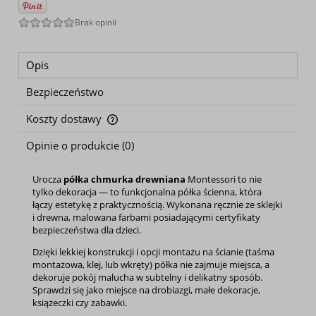
Opis
Bezpieczeństwo
Koszty dostawy
Cena nie zawiera ewentualnych kosztów płatności
Opinie o produkcie (0)
Urocza
półka chmurka drewniana
Montessori to nie
tylko dekoracja — to funkcjonalna półka ścienna, która
łączy estetykę z praktycznością. Wykonana ręcznie ze sklejki
i drewna, malowana farbami posiadającymi certyfikaty
bezpieczeństwa dla dzieci.
Dzięki lekkiej konstrukcji i opcji montażu na ścianie (taśma
montażowa, klej, lub wkręty) półka nie zajmuje miejsca, a
dekoruje pokój malucha w subtelny i delikatny sposób.
Sprawdzi się jako miejsce na drobiazgi, małe dekoracje,
książeczki czy zabawki.