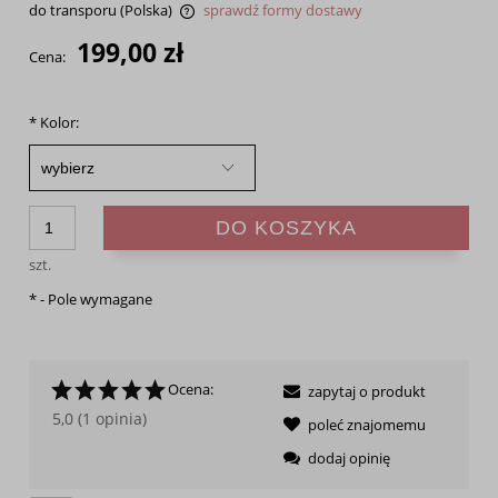
do transporu
(Polska)
sprawdź formy dostawy
Cena nie zawiera ewentualnych kosztów płatności
199,00 zł
Cena:
*
Kolor:
DO KOSZYKA
szt.
*
- Pole wymagane
Ocena:
zapytaj o produkt
5,0 (1 opinia)
poleć znajomemu
dodaj opinię