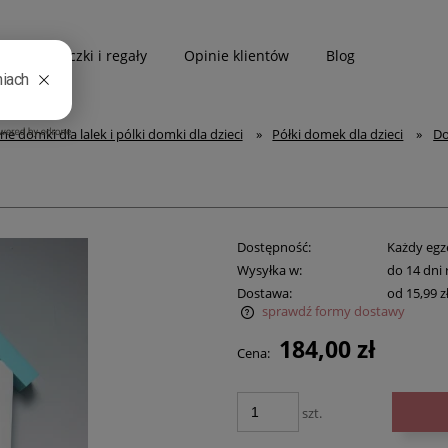
Biblioteczki i regały
Opinie klientów
Blog
e domki dla lalek i pólki domki dla dzieci
»
Półki domek dla dzieci
»
Do
Dostępność:
Każdy egz
Wysyłka w:
do 14 dni 
Dostawa:
od 15,99 z
sprawdź formy dostawy
184,00 zł
Cena:
na nie zawiera ewentualnych kosztów
atności
szt.