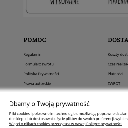
POMOC
DOST
Regulamin
Koszty dos
Formularz zwrotu
Czas realizac
Polityka Prywatności
Płatności
Prawa autorskie
ZWROT
Paleta kolorów
Dbamy o Twoją prywatność
Rabaty
Comfino- płatności ratalne
Pliki cookies i pokrewne im technologie umożliwiają poprawne działa
do sklepu lub dostosować użycie plików do swoich preferencji, wybiera
FAQ
Więcej o plikach cookies przeczytasz w naszej Polityce prywatności.