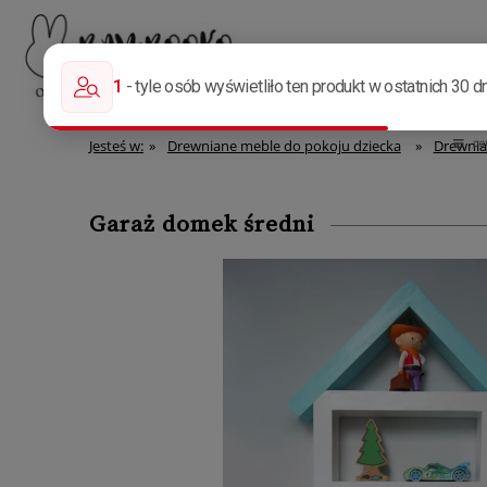
Strona główna
Menu
więcej
Jesteś w:
»
Drewniane meble do pokoju dziecka
»
Drewnian
Garaż domek średni
Ce
pł