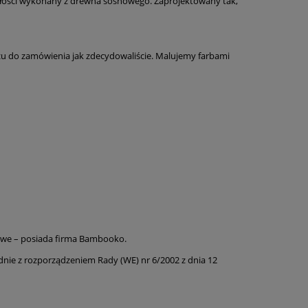
 całości wykonany z drewna sosnowego. Zaprojektowany tak,
u do zamówienia jak zdecydowaliście. Malujemy farbami
owe – posiada firma Bambooko.
ie z rozporządzeniem Rady (WE) nr 6/2002 z dnia 12