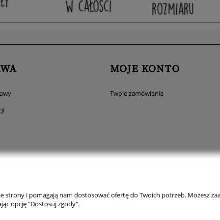
AWA
MOJE KONTO
tawy
Twoje zamówienia
ji
nie strony i pomagają nam dostosować ofertę do Twoich potrzeb. Możesz zaa
jąc opcję "Dostosuj zgody".