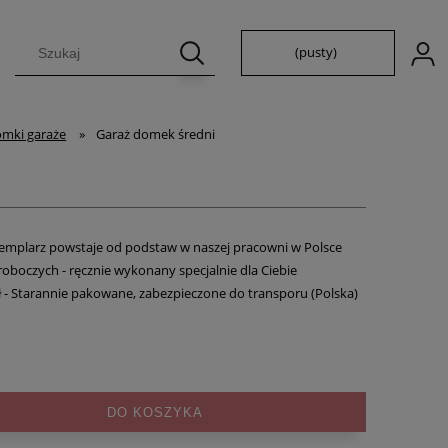
(pusty)
mki garaże
»
Garaż domek średni
emplarz powstaje od podstaw w naszej pracowni w Polsce
roboczych - ręcznie wykonany specjalnie dla Ciebie
ł
- Starannie pakowane, zabezpieczone do transporu
(Polska)
DO KOSZYKA