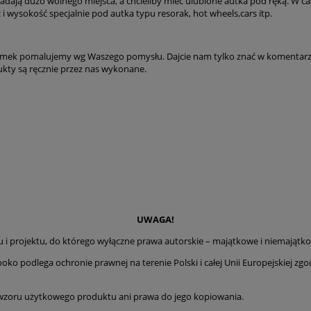
siadają dużo wolnego miejsca, a chcieliby mieć ulubione autka pod ręką. W
 wysokość specjalnie pod autka typu resorak, hot wheels,cars itp.
domek pomalujemy wg Waszego pomysłu. Dajcie nam tylko znać w komentarz
ukty są ręcznie przez nas wykonane.
UWAGA!
projektu, do którego wyłączne prawa autorskie – majątkowe i niemajątk
ega ochronie prawnej na terenie Polski i całej Unii Europejskiej zgodn
wzoru użytkowego produktu ani prawa do jego kopiowania.