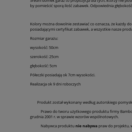
Średni domek garaż to propozycja dla tych, którzy nie po
by pomieścić sporą ilość zabawek. Odpowiednia głębokość i
Kolory można dowolnie zestawiać co oznacza, że każdy 
posiadającymi certyfikat zabawek, a wszystkie nasze prod
Rozmiar garażu:
wysokość: 50cm
szerokość: 25cm
głębokość: 5cm
Półeczki posiadają ok 7cm wysokości.
Realizacja ok 9 dni roboczych
Produkt został wykonany według autorskiego pomysłu i 
Prawo do tworu użytkowego produktu firmy Bambooko podl
grudnia 2001 r. w sprawie wzorów wspólnotowych.
Nabywca produktu
nie nabywa
praw do projektu, 