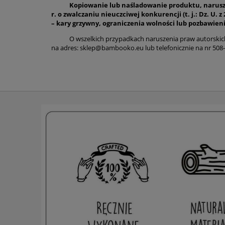
Kopiowanie lub naśladowanie produktu, naruszają
r. o zwalczaniu nieuczciwej konkurencji (t. j.: Dz. U. 
– kary grzywny, ograniczenia wolności lub pozbawieni
O wszelkich przypadkach naruszenia praw autorskich,
na adres: sklep@bambooko.eu lub telefonicznie na nr 508