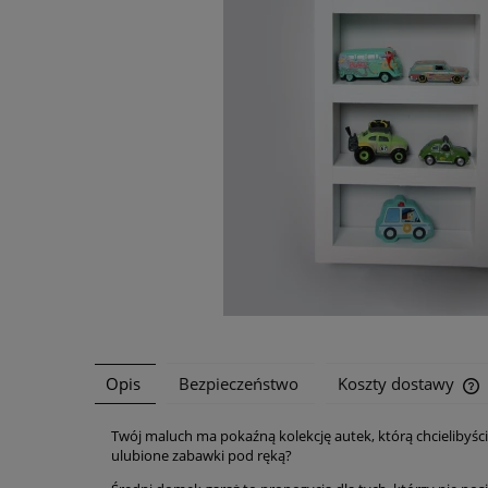
Opis
Bezpieczeństwo
Koszty dostawy
Twój maluch ma pokaźną kolekcję autek, którą chcielibyś
C
ulubione zabawki pod ręką?
p