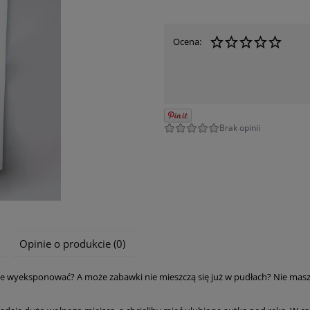
Ocena:
Opinie o produkcie (0)
cie wyeksponować? A może zabawki nie mieszczą się już w pudłach? Nie mas
ena nie zawiera ewentualnych kosztów
łatności