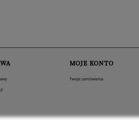
AWA
MOJE KONTO
tawy
Twoje zamówienia
ji