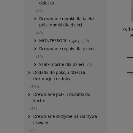
dziecka
(11)
Drewniane domki dla lalek i
pólki domki dla dzieci
Zyde
(49)
s
MONTESSORI regały
(12)
Drewniane regały dla dzieci
(10)
Szafki nocne dla dzieci
(5)
Dodatki do pokoju dziecka –
dekoracje i ozdoby
(104)
Drewniane półki i dodatki do
kuchni
(11)
Drewniane skrzynie na warzywa
i kwiaty
(4)