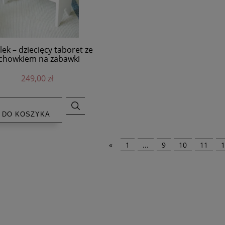
lek – dziecięcy taboret ze
chowkiem na zabawki
249,00 zł
DO KOSZYKA
«
1
...
9
10
11