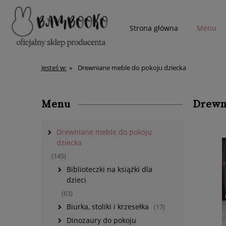
Strona główna
Menu
więcej
Jesteś w:
»
Drewniane meble do pokoju dziecka
Menu
Drewn
Drewniane meble do pokoju
dziecka
(145)
Biblioteczki na książki dla
dzieci
(63)
Biurka, stoliki i krzesełka
(17)
Dinozaury do pokoju