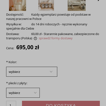
Dostępność:
Każdy egzemplarz powstaje od podstaw w
naszej pracowni w Polsce
Wysyłka w:
do 14 dni roboczych - ręcznie wykonany
specjalnie dla Ciebie
Dostawa:
60,00 zł
- Starannie pakowane, zabezpieczone do
transporu
(Polska)
sprawdź formy dostawy
Cena nie zawiera ewentualnych kosztów płatności
695,00 zł
Cena:
*
Kolor:
*
plecki z płyty:
DO KOSZYKA