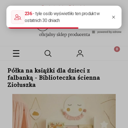
Zarejestruj się
Zaloguj się
Półka na książki dla dzieci z
falbanką - Biblioteczka ścienna
Ziołuszka