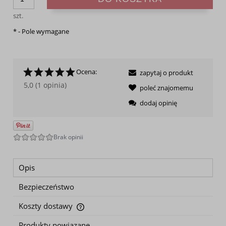
szt.
*
- Pole wymagane
Ocena:
zapytaj o produkt
5,0 (1 opinia)
poleć znajomemu
dodaj opinię
Opis
Bezpieczeństwo
Koszty dostawy
Cena nie zawiera ewentualnych kosztów płatności
Produkty powiązane