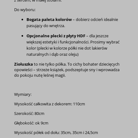
z sercem, w małej stolarni.
Do wyboru:
Bogata paleta kolorów
– dobierz odcień idealnie
pasujący do wnętrza.
Opcjonalne plecki z płyty HDF
– dla jeszcze
większej estetyki i funkcjonalności. Prosimy wybrać
kolor (plecki w kolorze półki nie dot lakierów
naturalnych i dąb oraz oleju)
Ziołuszka
to nie tylko półka. To cichy bohater dziecięcych
opowieści – strzeże książek, podszeptuje sny i wprowadza
do pokoju nutę leśnej magii.
Wymiary:
Wysokość całkowita z dekorem: 110cm
Szerokość: 80cm
Głębokość: ok 9cm
Wysokość półek od dołu: 35cm, 35cm i 24,5cm