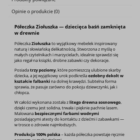
Opinie o produkcie (0)
Półeczka
Ziołuszka
— dziecięca baśń zamknięta
w drewnie
Półeczka
Ziołuszka
to wyjątkowy mebelek inspirowany
naturą i słowiańską delikatnością. Stworzona z myślą o
małych czytelnikach i marzycielach, idealnie sprawdzi się
jako regał na książki, drobne zabawki czy dekoracje.
Posiada
trzy poziomy
, które pomieszczą ulubione skarby
dziecka, a jej wyjątkowy urok podkreśla
ozdobny dekolt w
kształcie falbanki
na dolnej krawędzi. Subtelna forma
sprawia, że pasuje zarówno do pokoju dziewczynki, jak i
chłopca.
W całości wykonana została z
litego drewna sosnowego
,
dzięki czemu jest solidna, trwała i pięknie pachnie lasem.
Malowana
bezpiecznymi farbami wodnymi
posiadającymi atesty do kontaktu z dziećmi i zabawkami —
w trosce o zdrowie najmłodszych.
Produkcja 100% polska
– każda półeczka powstaje ręcznie