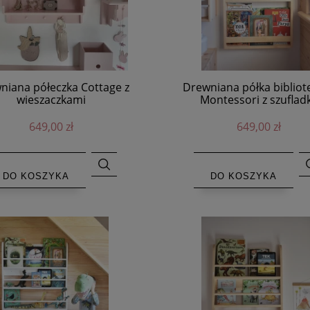
niana półeczka Cottage z
Drewniana półka bibliot
wieszaczkami
Montessori z szuflad
handmade
649,00 zł
649,00 zł
DO KOSZYKA
DO KOSZYKA