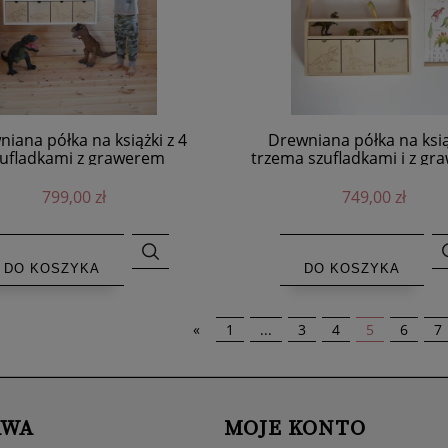
iana półka na książki z 4
Drewniana półka na ksią
ufladkami z grawerem
trzema szufladkami i z g
dinozaurów
dinozaurów
799,00 zł
749,00 zł
DO KOSZYKA
DO KOSZYKA
«
1
...
3
4
5
6
7
AWA
MOJE KONTO