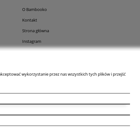
O Bambooko
Kontakt
Strona główna
Instagram
Facebook
Pinterest
TikTok
kceptować wykorzystanie przez nas wszystkich tych plików i przejść
nie