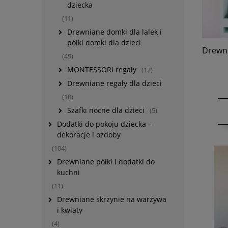
dziecka
(11)
Drewniane domki dla lalek i
pólki domki dla dzieci
Drewni
(49)
MONTESSORI regały
(12)
Drewniane regały dla dzieci
(10)
Szafki nocne dla dzieci
(5)
Dodatki do pokoju dziecka –
dekoracje i ozdoby
(104)
Drewniane półki i dodatki do
kuchni
(11)
Drewniane skrzynie na warzywa
i kwiaty
(4)