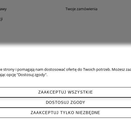
tawy
Twoje zamówienia
ji
nie strony i pomagają nam dostosować ofertę do Twoich potrzeb. Możesz zaa
jąc opcję "Dostosuj zgody".
ZAAKCEPTUJ WSZYSTKIE
DOSTOSUJ ZGODY
Po rejestracji w sklepie otrzymasz 5% rabatu na pierwsze zamówie
ZAAKCEPTUJ TYLKO NIEZBĘDNE
Sklep internetowy Shoper.pl