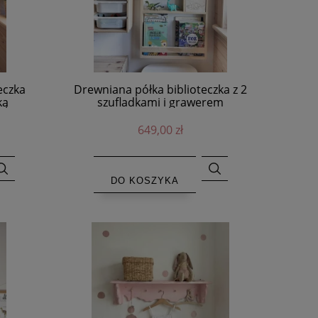
eczka
Drewniana półka biblioteczka z 2
ką
szufladkami i grawerem
dinozaurów
649,00 zł
DO KOSZYKA