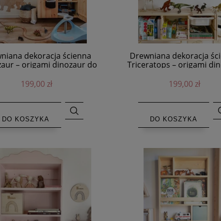
niana dekoracja ścienna
Drewniana dekoracja śc
aur – origami dinozaur do
Triceratops – origami di
pokoju dziecka
do pokoju dziecka
199,00 zł
199,00 zł
DO KOSZYKA
DO KOSZYKA