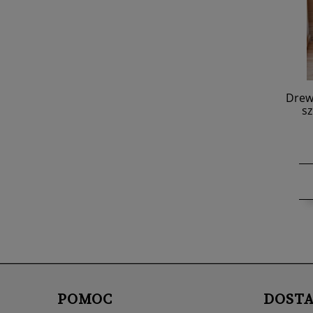
Drewn
sz
POMOC
DOST