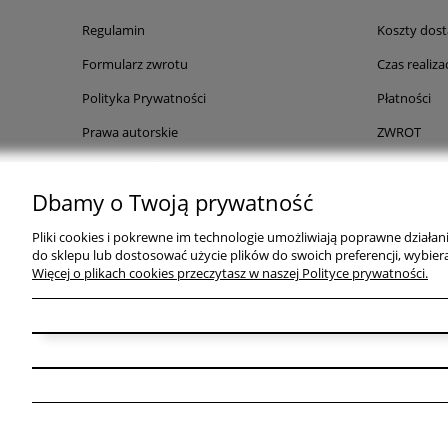
Regulamin
Koszty dos
Formularz zwrotu
Czas realizac
Polityka Prywatności
Płatności
Prawa autorskie
ZWROT
Paleta kolorów
Dbamy o Twoją prywatność
Rabaty
Comfino- płatności ratalne
Pliki cookies i pokrewne im technologie umożliwiają poprawne działa
do sklepu lub dostosować użycie plików do swoich preferencji, wybiera
FAQ
Więcej o plikach cookies przeczytasz w naszej Polityce prywatności.