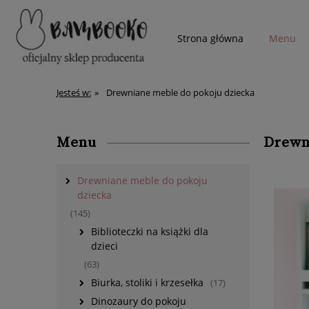
Strona główna
Menu
więcej
Jesteś w:
»
Drewniane meble do pokoju dziecka
Menu
Drewn
Drewniane meble do pokoju
dziecka
(145)
Biblioteczki na książki dla
dzieci
(63)
Biurka, stoliki i krzesełka
(17)
Dinozaury do pokoju