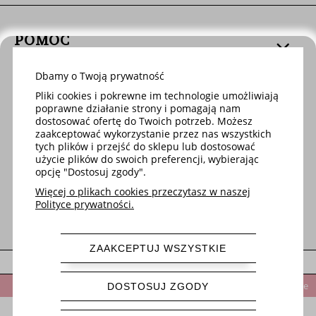
POMOC
Dbamy o Twoją prywatność
DOSTAWA
Pliki cookies i pokrewne im technologie umożliwiają
poprawne działanie strony i pomagają nam
dostosować ofertę do Twoich potrzeb. Możesz
MOJE KONTO
zaakceptować wykorzystanie przez nas wszystkich
tych plików i przejść do sklepu lub dostosować
użycie plików do swoich preferencji, wybierając
opcję "Dostosuj zgody".
O FIRMIE
Więcej o plikach cookies przeczytasz w naszej
Polityce prywatności.
ZAAKCEPTUJ WSZYSTKIE
pokaż pełną wersję strony
Po rejestracji w sklepie otrzymasz 5% rabatu na pierwsze zamówienie
DOSTOSUJ ZGODY