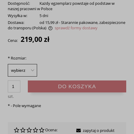
Dostępność:
Każdy egzemplarz powstaje od podstaw w
naszej pracowni w Polsce
Wysyłka w:
5 dni
Dostawa:
od 15,99 zł
- Starannie pakowane, zabezpieczone
do transporu
(Polska)
sprawdź formy dostawy
Cena nie zawiera ewentualnych kosztów płatności
219,00 zł
Cena:
*
Rozmiar:
DO KOSZYKA
szt.
*
- Pole wymagane
Ocena:
zapytaj o produkt