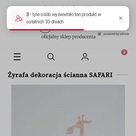
Zarejestruj się
Zaloguj się
Żyrafa dekoracja ścianna SAFARI