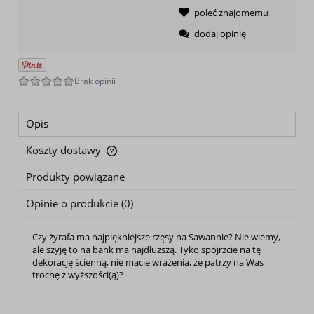
poleć znajomemu
dodaj opinię
Opis
Koszty dostawy
Cena nie zawiera ewentualnych kosztów płatności
Produkty powiązane
Opinie o produkcie (0)
Czy żyrafa ma najpiękniejsze rzęsy na Sawannie? Nie wiemy,
ale szyję to na bank ma najdłuższą. Tyko spójrzcie na tę
dekorację ścienną, nie macie wrażenia, że patrzy na Was
trochę z wyższości(ą)?