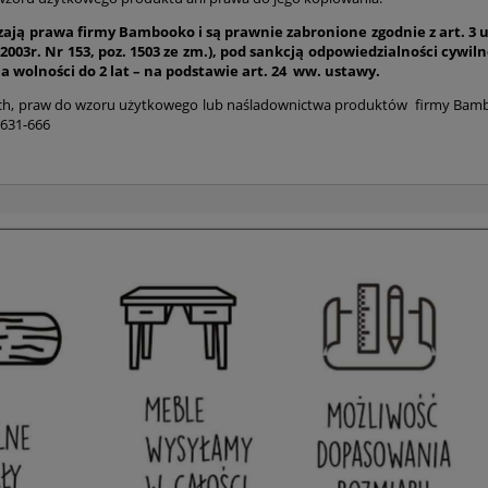
ą prawa firmy Bambooko i są prawnie zabronione zgodnie z art. 3 ust. 
 z 2003r. Nr 153, poz. 1503 ze zm.), pod sankcją odpowiedzialności cywi
a wolności do 2 lat – na podstawie art. 24 ww. ustawy.
 praw do wzoru użytkowego lub naśladownictwa produktów firmy Bambo
-631-666