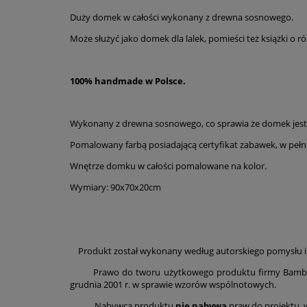
Duży domek w całości wykonany z drewna sosnowego.
C
p
Może służyć jako domek dla lalek, pomieści też książki o 
100% handmade w Polsce.
Wykonany z drewna sosnowego, co sprawia że domek jest 
Pomalowany farbą posiadającą certyfikat zabawek, w pełni 
Wnętrze domku w całości pomalowane na kolor.
Wymiary: 90x70x20cm
Produkt został wykonany według autorskiego pomysłu i p
Prawo do tworu użytkowego produktu firmy Bambooko po
grudnia 2001 r. w sprawie wzorów wspólnotowych.
Nabywca produktu
nie nabywa
praw do projektu, 