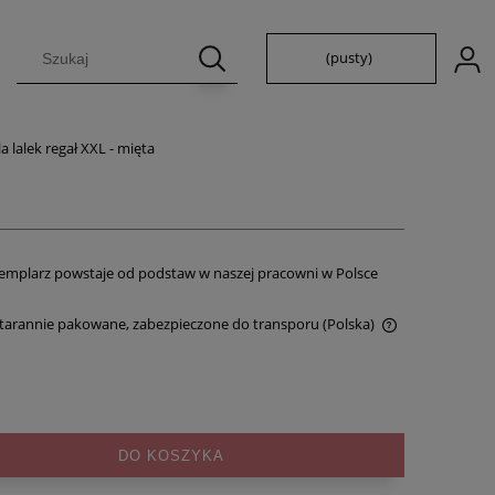
(pusty)
 lalek regał XXL - mięta
emplarz powstaje od podstaw w naszej pracowni w Polsce
Starannie pakowane, zabezpieczone do transporu
(Polska)
Cena nie zawiera ewentualnych kosztów
płatności
DO KOSZYKA