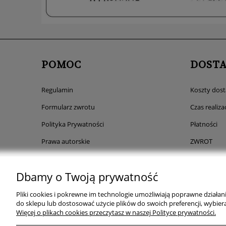
POMOC
DOST
Regulamin
Koszty dos
Formularz zwrotu
Czas realizac
Polityka Prywatności
Płatności
Prawa autorskie
ZWROT
Paleta kolorów
Dbamy o Twoją prywatność
Rabaty
Comfino- płatności ratalne
Pliki cookies i pokrewne im technologie umożliwiają poprawne działa
do sklepu lub dostosować użycie plików do swoich preferencji, wybiera
FAQ
Więcej o plikach cookies przeczytasz w naszej Polityce prywatności.