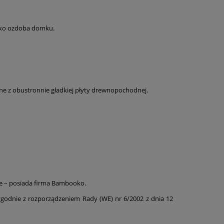
jako ozdoba domku.
e z obustronnie gładkiej płyty drewnopochodnej.
e – posiada firma Bambooko.
odnie z rozporządzeniem Rady (WE) nr 6/2002 z dnia 12