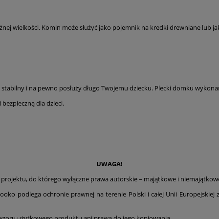
ena nie zawiera ewentualnych kosztów
łatności
różnej wielkości. Komin może służyć jako pojemnik na kredki drewniane lub 
stabilny i na pewno posłuży długo Twojemu dziecku. Plecki domku wykonan
bezpieczną dla dzieci.
UWAGA!
rojektu, do którego wyłączne prawa autorskie – majątkowe i niemajątkow
dlega ochronie prawnej na terenie Polski i całej Unii Europejskiej zg
wzoru użytkowego produktu ani prawa do jego kopiowania.