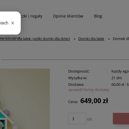
Biblioteczki i regały
Opinie klientów
Blog
e domki dla lalek i pólki domki dla dzieci
»
Domki dla lalek
»
Domek dla
Dostępność:
Każdy egz
Wysyłka w:
21 dni
Dostawa:
60,00 zł
- 
sprawdź formy dostawy
649,00 zł
Cena:
szt.