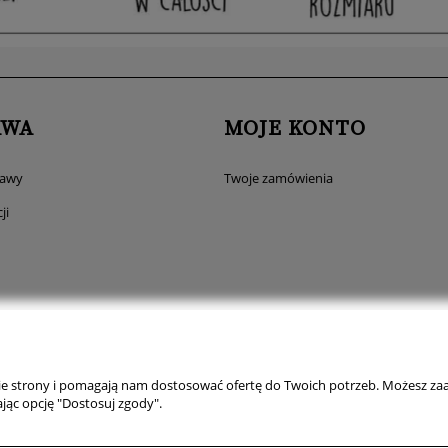
AWA
MOJE KONTO
tawy
Twoje zamówienia
ji
nie strony i pomagają nam dostosować ofertę do Twoich potrzeb. Możesz zaa
jąc opcję "Dostosuj zgody".