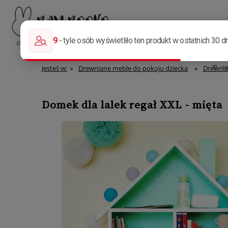
Strona główna
Menu
więcej
Jesteś w:
»
Drewniane meble do pokoju dziecka
»
Drewnian
Domek dla lalek regał XXL - mięta