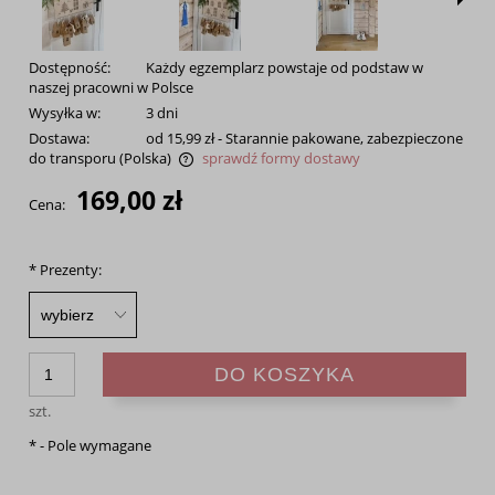
Dostępność:
Każdy egzemplarz powstaje od podstaw w
naszej pracowni w Polsce
Wysyłka w:
3 dni
Dostawa:
od 15,99 zł
- Starannie pakowane, zabezpieczone
do transporu
(Polska)
sprawdź formy dostawy
Cena nie zawiera ewentualnych kosztów płatności
169,00 zł
Cena:
*
Prezenty:
DO KOSZYKA
szt.
*
- Pole wymagane