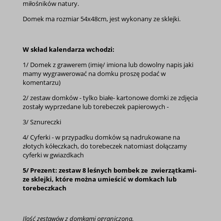
miłośników natury.
Domek ma rozmiar 54x48cm, jest wykonany ze sklejki.
W skład kalendarza wchodzi:
1/ Domek z grawerem (imię/ imiona lub dowolny napis jaki
mamy wygrawerować na domku proszę podać w
komentarzu)
2/ zestaw domków - tylko białe- kartonowe domki ze zdjęcia
zostały wyprzedane lub torebeczek papierowych -
3/ Sznureczki
4/ Cyferki - w przypadku domków są nadrukowane na
złotych kółeczkach, do torebeczek natomiast dołączamy
cyferki w gwiazdkach
5/ Prezent: zestaw 8 leśnych bombek ze zwierzątkami-
ze sklejki, które można umieścić w domkach lub
torebeczkach
Ilość zestawów z domkami ograniczona.