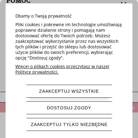
POMOC
Dbamy o Twoją prywatność
DOSTAWA
Pliki cookies i pokrewne im technologie umożliwiają
poprawne działanie strony i pomagają nam
dostosować ofertę do Twoich potrzeb. Możesz
MOJE KONTO
zaakceptować wykorzystanie przez nas wszystkich
tych plików i przejść do sklepu lub dostosować
użycie plików do swoich preferencji, wybierając
opcję "Dostosuj zgody".
O FIRMIE
Więcej o plikach cookies przeczytasz w naszej
Polityce prywatności.
ZAAKCEPTUJ WSZYSTKIE
pokaż pełną wersję strony
Po rejestracji w sklepie otrzymasz 5% rabatu na pierwsze zamówienie
DOSTOSUJ ZGODY
Sklep internetowy Shoper.pl
ZAAKCEPTUJ TYLKO NIEZBĘDNE