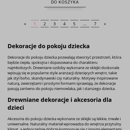
DO KOSZYKA
«
1
2
3
4
5
...
7
»
Dekoracje do pokoju dziecka
Dekoracje do pokoju dziecka pozwalają stworzyć przestrzeń, która
będzie ciepła, spokojna i dopasowana do charakteru
najmłodszych. Drewniane ozdoby wykonane ze sklejki doskonale
wpisują się w popularne style aranżacji dziecięcych wnętrz, takie
jak styl boho, skandynawski czy naturalny. Motywy inspirowane
naturą, zwierzętami i prostymi formami sprawiają, że dekoracje
pasują zarówno do pokoju niemowlaka, jak i starszego dziecka.
Drewniane dekoracje i akcesoria dla
dzieci
Akcesoria do pokoju dziecka wykonane ze sklejki są lekkie, trwałe i
uniwersalne. Naturalny materiał wprowadza do wnętrza przytulny
klimat, a jednocześnie dobrze komponuje się z innymi elementami